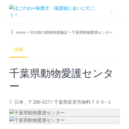
Skip
to
content
Home
>
自治体の動物保護施設
>
千葉県動物愛護センター
詳細
千葉県動物愛護センタ
ー
日本、〒286-0211 千葉県富里市御料７０９−１