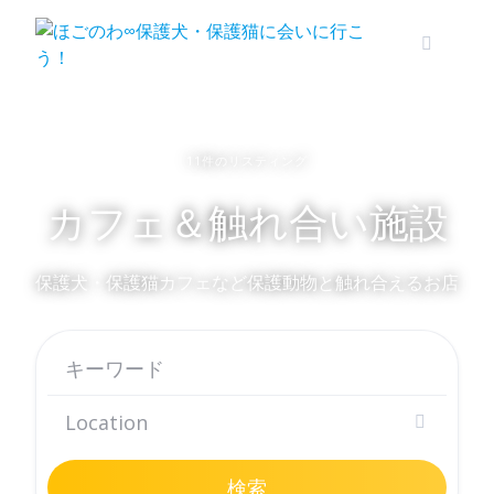
Skip
to
content
11件のリスティング
カフェ＆触れ合い施設
保護犬・保護猫カフェなど保護動物と触れ合えるお店
検索