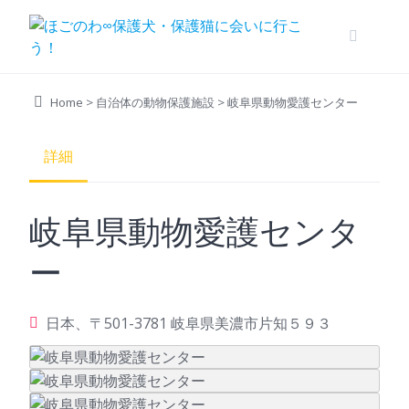
Skip
to
content
Home
>
自治体の動物保護施設
>
岐阜県動物愛護センター
詳細
岐阜県動物愛護センタ
ー
日本、〒501-3781 岐阜県美濃市片知５９３